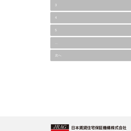
3
4
5
...
次へ